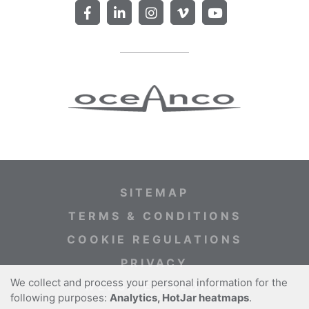
SITEMAP
TERMS & CONDITIONS
COOKIE REGULATIONS
PRIVACY
We collect and process your personal information for the
WEBSITE CREDITS
following purposes:
Analytics, HotJar heatmaps
.